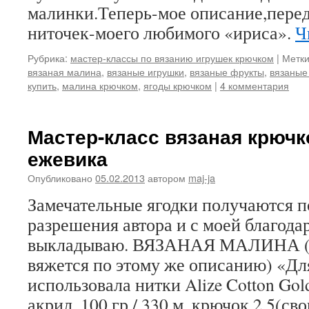
малинки.Теперь-мое описание,перед
ниточек-моего любимого «ириса».
Ч
Рубрика:
мастер-классы по вязанию игрушек крючком
|
Метки
вязаная малина
,
вязаные игрушки
,
вязаные фрукты
,
вязаные
купить
,
малина крючком
,
ягоды крючком
|
4 комментария
Мастер-класс вязаная крючк
ежевика
Опубликовано
05.02.2013
автором
maj-ja
Замечательные ягодки получаются п
разрешения автора и с моей благод
выкладываю. ВЯЗАНАЯ МАЛИНА 
вяжется по этому же описанию) «Дл
использовала нитки Alize Cotton Go
акрил, 100 гр./ 330 м. крючок 2,5(с