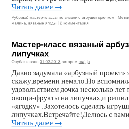
Читать далее
→
Рубрика:
мастер-классы по вязанию игрушек крючком
|
Метки
малина
,
вязаные ягоды
|
2 комментария
Мастер-класс вязаный арбуз
липучках
Опубликовано
01.02.2013
автором
maj-ja
Давно задумала «арбузный проект» з
скажу,времени немало.Но вспомнил
удовольствием дочка несколько лет 
овощи-фрукты на липучках,и решил
«ягодку» .Захотелось сделать игруш
липучках.Встречайте!Делюсь с вами:
Читать далее
→