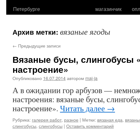
Петербурге
магазинчик
опл
вязаные ягоды
Архив метки:
←
Предыдущие записи
Вязаные бусы, слингобусы 
настроение»
Опубликовано
16.07.2014
автором
maj-ja
А в ожидании гор арбузов — немнож
настроения: вязаные бусы, слингоб
настроение».
Читать далее
→
Рубрика:
галерея работ
,
разное
|
Метки:
вязаная еда
,
вязаны
слингобусы
,
слингобусы
|
Оставить комментарий