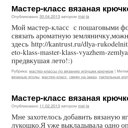
Мастер-класс вязаная крюч
Опубликовано
30.04.2013
автором
maj-ja
Мой мастер-класс с пошаговыми ф
связать ароматную земляничку,можн
здесь http://kantrust.ru/dlya-rukodelni
eto-klass-master-klass-vyazhem-zemly
предвкушая лето!:)
Рубрика:
мастер-классы по вязанию игрушек крючком
|
Метки
вязаные ягоды
,
мастер-класс
,
свяжу на заказ
,
тактильные иг
Мастер-класс вязаная крюч
Опубликовано
11.02.2013
автором
maj-ja
Мне захотелось добавить вязаную яг
лукошко.Я уже выкладывала одно о