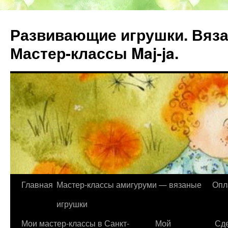
Развивающие игрушки. Вяза
Мастер-классы Maj-ja.
Главная
Мастер-классы амигуруми — вязаные
Опл
Перейти
игрушки
к
Мои мастер-классы в Санкт-
Мой
Сде
содержимому