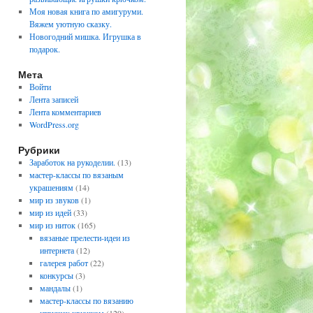
Моя новая книга по амигуруми.
Вяжем уютную сказку.
Новогодний мишка. Игрушка в
подарок.
Мета
Войти
Лента записей
Лента комментариев
WordPress.org
Рубрики
Заработок на рукоделии.
(13)
мастер-классы по вязаным
украшениям
(14)
мир из звуков
(1)
мир из идей
(33)
мир из ниток
(165)
вязаные прелести-идеи из
интернета
(12)
галерея работ
(22)
конкурсы
(3)
мандалы
(1)
мастер-классы по вязанию