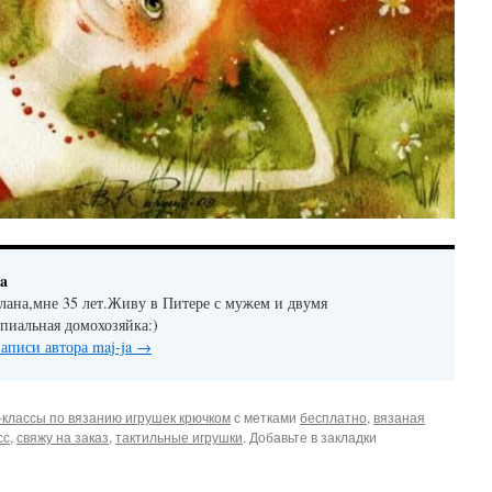
ja
лана,мне 35 лет.Живу в Питере с мужем и двумя
пиальная домохозяйка:)
записи автора maj-ja
→
-классы по вязанию игрушек крючком
с метками
бесплатно
,
вязаная
сс
,
свяжу на заказ
,
тактильные игрушки
. Добавьте в закладки