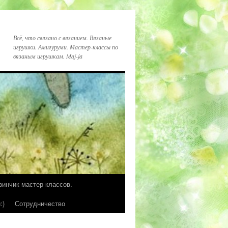
Всё, что связано с вязанием. Вязаные
игрушки. Амигуруми. Мастер-классы по
вязаным игрушкам. Maj-ja
зинчик мастер-классов.
:)
Сотрудничество