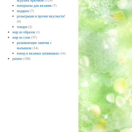
игрушек крючком
(129)
материалы для вязания
(7)
подарки
(7)
розыгрыши и прочие вкусности!
(9)
темари
(2)
мир из образов
(1)
мир из слов
(37)
развивающие занятия с
малышом
(14)
юмор в вязаных штанишках
(14)
разное
(156)