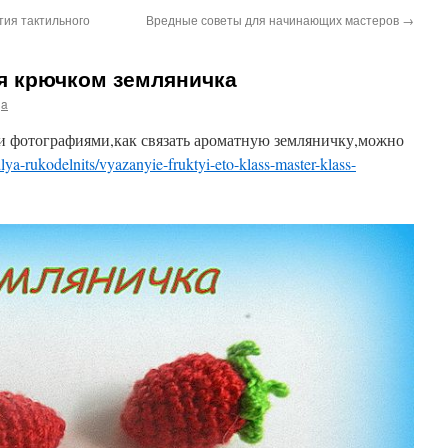
тия тактильного
Вредные советы для начинающих мастеров
→
я крючком земляничка
ja
 фотографиями,как связать ароматную земляничку,можно
/dlya-rukodelnits/vyazanyie-fruktyi-eto-klass-master-klass-