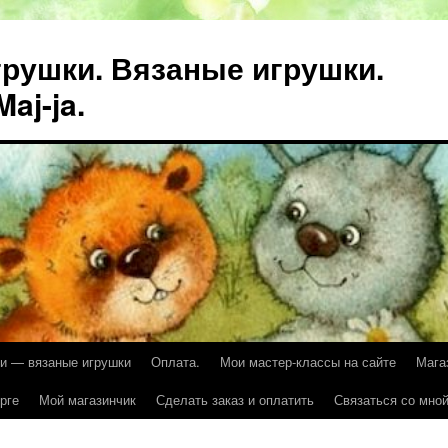
рушки. Вязаные игрушки.
aj-ja.
и — вязаные игрушки
Оплата.
Мои мастер-классы на сайте
Мага
рге
Мой магазинчик
Сделать заказ и оплатить
Связаться со мной