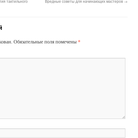
тия тактильного
Вредные советы для начинающих мастеров
→
й
*
кован.
Обязательные поля помечены