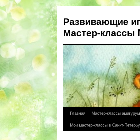
Развивающие иг
Мастер-классы M
Главная
Мастер-классы амигурум
Перейти
Мои мастер-классы в Санкт-Петербу
к
содержимому