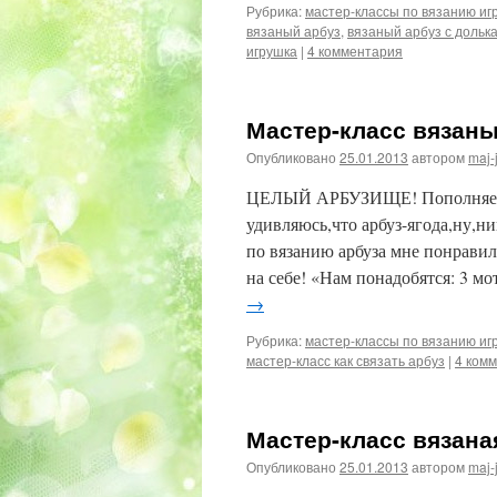
Рубрика:
мастер-классы по вязанию иг
вязаный арбуз
,
вязаный арбуз с дольк
игрушка
|
4 комментария
Мастер-класс вязан
Опубликовано
25.01.2013
автором
maj-
ЦЕЛЫЙ АРБУЗИЩЕ! Пополняем н
удивляюсь,что арбуз-ягода,ну,ни
по вязанию арбуза мне понравил
на себе! «Нам понадобятся: 3 
→
Рубрика:
мастер-классы по вязанию иг
мастер-класс как связать арбуз
|
4 ком
Мастер-класс вязана
Опубликовано
25.01.2013
автором
maj-