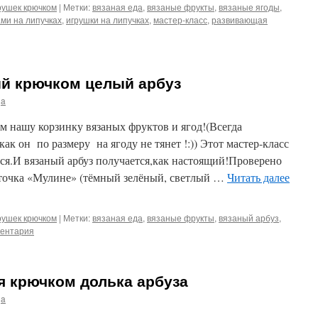
рушек крючком
|
Метки:
вязаная еда
,
вязаные фрукты
,
вязаные ягоды
,
ами на липучках
,
игрушки на липучках
,
мастер-класс
,
развивающая
ый крючком целый арбуз
ja
ашу корзинку вязаных фруктов и ягод!(Всегда
как он по размеру на ягоду не тянет !:)) Этот мастер-класс
ся.И вязаный арбуз получается,как настоящий!Проверено
моточка «Мулине» (тёмный зелёный, светлый …
Читать далее
рушек крючком
|
Метки:
вязаная еда
,
вязаные фрукты
,
вязаный арбуз
,
ментария
я крючком долька арбуза
ja