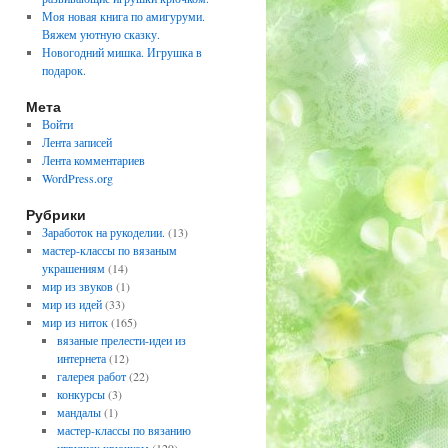
Моя новая книга по амигуруми.
Вяжем уютную сказку.
Новогодний мишка. Игрушка в
подарок.
Мета
Войти
Лента записей
Лента комментариев
WordPress.org
Рубрики
Заработок на рукоделии.
(13)
мастер-классы по вязаным
украшениям
(14)
мир из звуков
(1)
мир из идей
(33)
мир из ниток
(165)
вязаные прелести-идеи из
интернета
(12)
галерея работ
(22)
конкурсы
(3)
мандалы
(1)
мастер-классы по вязанию