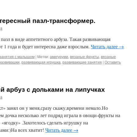
нтересный пазл-трансформер.
ja
 пазл в виде аппетитного арбуза. Такая развивающая
т 1 года и будет интересна даже взрослым.
Читать далее
→
занятия с малышом
|
Метки:
амигуруми
,
вязаные фрукты
,
вязаные
развивашки
,
развивающая игрушка
,
развивающие занятия
|
Оставить
й арбуз с дольками на липучках
ja
т» занял он у меня,сразу скажу,времени немало.Но
м дочка несколько лет подряд играла в овощи-фрукты на
 «ягодку» .Захотелось сделать игрушку на
ами:)На всех хватит!
Читать далее
→