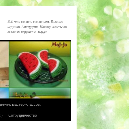
Всё, что связано с вязанием. Вязаные
игрушки. Амигуруми. Мастер-классы по
вязаным игрушкам. Maj-ja
зинчик мастер-классов.
:)
Сотрудничество