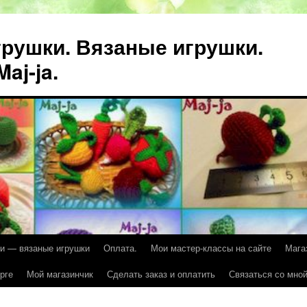
рушки. Вязаные игрушки.
aj-ja.
и — вязаные игрушки
Оплата.
Мои мастер-классы на сайте
Мага
рге
Мой магазинчик
Сделать заказ и оплатить
Связаться со мной