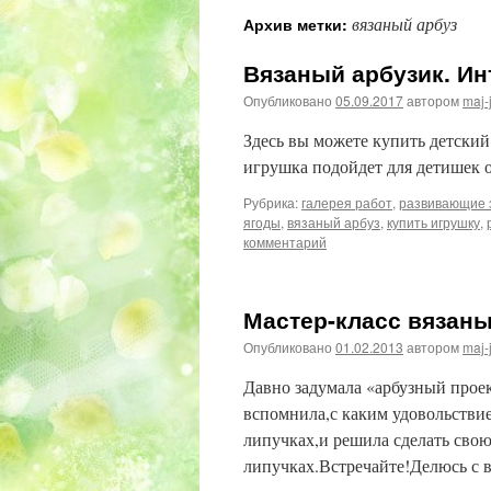
вязаный арбуз
Архив метки:
Вязаный арбузик. И
Опубликовано
05.09.2017
автором
maj-
Здесь вы можете купить детский
игрушка подойдет для детишек о
Рубрика:
галерея работ
,
развивающие 
ягоды
,
вязаный арбуз
,
купить игрушку
,
комментарий
Мастер-класс вязаны
Опубликовано
01.02.2013
автором
maj-
Давно задумала «арбузный проек
вспомнила,с каким удовольствие
липучках,и решила сделать свою
липучках.Встречайте!Делюсь с в