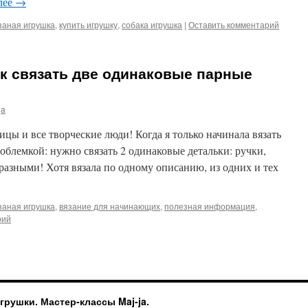
лее
→
заная игрушка
,
купить игрушку
,
собака игрушка
|
Оставить комментарий
к связать две одинаковые парные
ja
ицы и все творческие люди! Когда я только начинала вязать
роблемкой: нужно связать 2 одинаковые детальки: ручки,
разными! Хотя вязала по одному описанию, из одних и тех
заная игрушка
,
вязание для начинающих
,
полезная информация
,
рий
рушки. Мастер-классы Maj-ja.