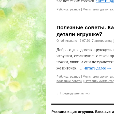
вас вот таких собачек.
Читать да
Рубрика:
разное
|
Метки:
амигуруми
,
вя
Полезные советы. Ка
детали игрушке?
Опубликовано
16.07.2017
автором
maj-
Доброго дня, девочки-рукодельн
игрушки, столкнулась с такой п
ножки, ушки, а они получаются 
же ниточек. …
Читать далее
→
Рубрика:
разное
|
Метки:
амигуруми
,
вя
полезные советы
|
Оставить коммента
←
Предыдущие записи
Развивающие игрушки. Вязаные иг