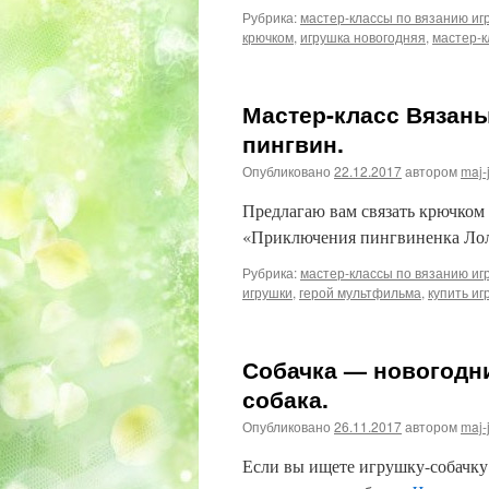
Рубрика:
мастер-классы по вязанию иг
крючком
,
игрушка новогодняя
,
мастер-к
Мастер-класс Вязан
пингвин.
Опубликовано
22.12.2017
автором
maj-
Предлагаю вам связать крючком
«Приключения пингвиненка Ло
Рубрика:
мастер-классы по вязанию иг
игрушки
,
герой мультфильма
,
купить иг
Собачка — новогодн
собака.
Опубликовано
26.11.2017
автором
maj-
Если вы ищете игрушку-собачку 