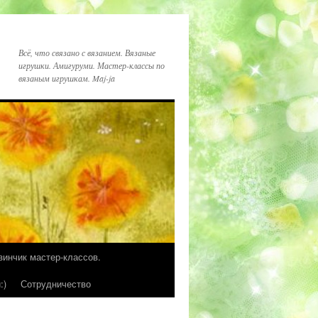
Всё, что связано с вязанием. Вязаные
игрушки. Амигуруми. Мастер-классы по
вязаным игрушкам. Maj-ja
зинчик мастер-классов.
:)
Сотрудничество