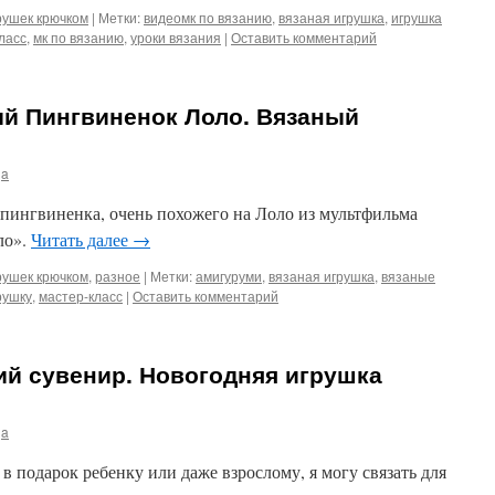
рушек крючком
|
Метки:
видеомк по вязанию
,
вязаная игрушка
,
игрушка
ласс
,
мк по вязанию
,
уроки вязания
|
Оставить комментарий
ый Пингвиненок Лоло. Вязаный
ja
 пингвиненка, очень похожего на Лоло из мультфильма
ло».
Читать далее
→
рушек крючком
,
разное
|
Метки:
амигуруми
,
вязаная игрушка
,
вязаные
рушку
,
мастер-класс
|
Оставить комментарий
ий сувенир. Новогодняя игрушка
ja
в подарок ребенку или даже взрослому, я могу связать для