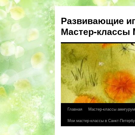
Развивающие иг
Мастер-классы M
Главная
Мастер-классы амигурум
Перейти
Мои мастер-классы в Санкт-Петербу
к
содержимому