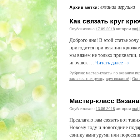
вязаная игрушка
Архив метки:
Как связать круг крю
Опубликовано
17.09.2018
автором
maj-
Доброго дня! В этой статье хоч
пригодится при вязании крючком
мы вяжем не только прихватки, 
игрушек …
Читать далее
→
Рубрика:
мастер-классы по вязанию иг
как связать игрушку
,
круг вязаный
|
Ост
Мастер-класс Вязана
Опубликовано
13.06.2018
автором
maj-
Предлагаю вам связать вот таки
Новому году и новогодние пода
свинку амигуруми или поросен