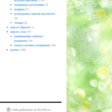
игрушек крючком
(129)
материалы для вязания
(7)
подарки
(7)
розыгрыши и прочие вкусности!
(9)
темари
(2)
мир из образов
(1)
мир из слов
(37)
развивающие занятия с
малышом
(14)
юмор в вязаных штанишках
(14)
разное
(156)
Сайт работает на WordPress.