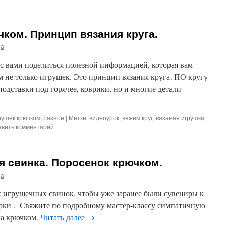
чком. Принцип вязания круга.
ja
у с вами поделиться полезной информацией, которая вам
 не только игрушек. Это принцип вязания круга. ПО кругу
подставки под горячее, коврики, но и многие детали
рушек крючком
,
разное
|
Метки:
видеоурок
,
вяжем круг
,
вязаная игрушка
,
авить комментарий
я свинка. Поросенок крючком.
ja
х игрушечных свинок, чтобы уже заранее были сувениры к
рки . Свяжите по подробному мастер-классу симпатичную
ка крючком.
Читать далее
→