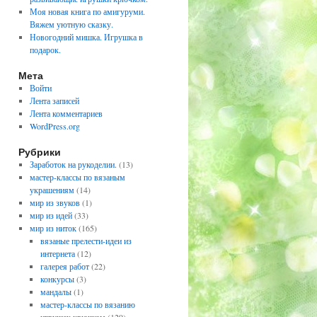
Моя новая книга по амигуруми.
Вяжем уютную сказку.
Новогодний мишка. Игрушка в
подарок.
Мета
Войти
Лента записей
Лента комментариев
WordPress.org
Рубрики
Заработок на рукоделии.
(13)
мастер-классы по вязаным
украшениям
(14)
мир из звуков
(1)
мир из идей
(33)
мир из ниток
(165)
вязаные прелести-идеи из
интернета
(12)
галерея работ
(22)
конкурсы
(3)
мандалы
(1)
мастер-классы по вязанию