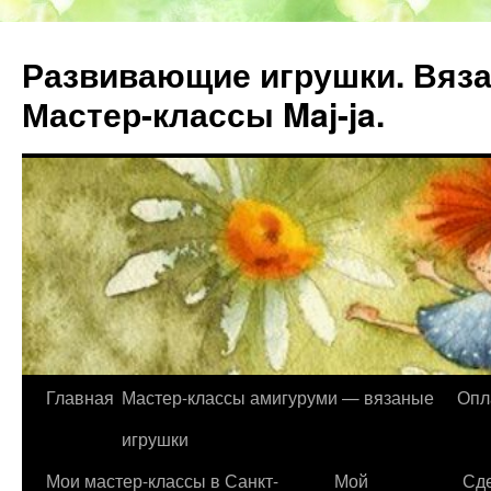
Развивающие игрушки. Вяза
Мастер-классы Maj-ja.
Главная
Мастер-классы амигуруми — вязаные
Опл
Перейти
игрушки
к
Мои мастер-классы в Санкт-
Мой
Сде
содержимому