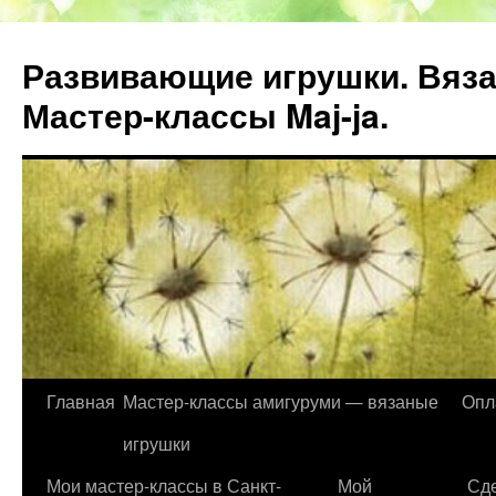
Развивающие игрушки. Вяза
Мастер-классы Maj-ja.
Главная
Мастер-классы амигуруми — вязаные
Опл
Перейти
игрушки
к
Мои мастер-классы в Санкт-
Мой
Сде
содержимому