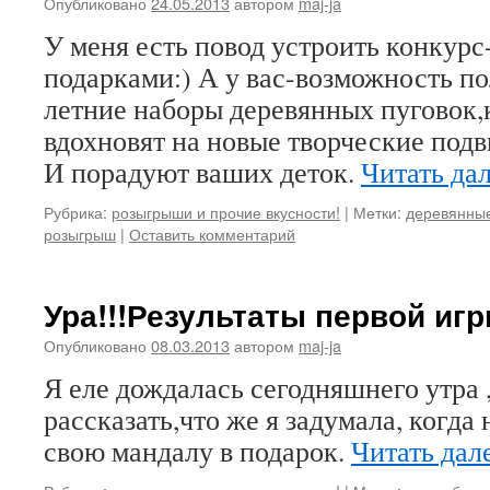
Опубликовано
24.05.2013
автором
maj-ja
У меня есть повод устроить конкур
подарками:) А у вас-возможность п
летние наборы деревянных пуговок,
вдохновят на новые творческие подв
И порадуют ваших деток.
Читать да
Рубрика:
розыгрыши и прочие вкусности!
|
Метки:
деревянные
розыгрыш
|
Оставить комментарий
Ура!!!Результаты первой иг
Опубликовано
08.03.2013
автором
maj-ja
Я еле дождалась сегодняшнего утра 
рассказать,что же я задумала, когда
свою мандалу в подарок.
Читать дал