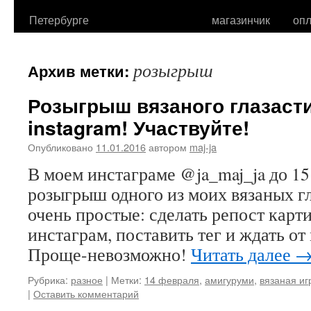
Петербурге
магазинчик
опл
розыгрыш
Архив метки:
Розыгрыш вязаного глазаст
instagram! Участвуйте!
Опубликовано
11.01.2016
автором
maj-ja
В моем инстаграме @ja_maj_ja до 15
розыгрыш одного из моих вязаных г
очень простые: сделать репост карт
инстаграм, поставить тег и ждать от
Проще-невозможно!
Читать далее
Рубрика:
разное
|
Метки:
14 февраля
,
амигуруми
,
вязаная иг
|
Оставить комментарий