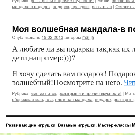
Рубрика:
розыгрыши и прочие вкусности!
|
Метки:
волшебная
мандала в подарок
,
подарок
,
праздник
,
розыгрыш
|
Оставить
Моя волшебная мандала-в п
Опубликовано
19.02.2013
автором
maj-ja
А любите ли вы подарки так,как их 
дети,например:)))?
Я хочу сделать вам подарок! Подаро
волшебный!Посмотрите на него.
Чи
Рубрика:
мир из ниток
,
розыгрыши и прочие вкусности!
|
Метк
обережная мандала
,
плетеная мандала
,
подарок
,
розыгрыш
Развивающие игрушки. Вязаные игрушки. Мастер-классы Ma