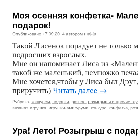
Моя осенняя конфетка- Мале
подарок!
Опубликовано
17.09.2014
автором
maj-ja
Такой Лисенок порадует не только м
подросших взрослых.
Мне он напоминает Лиса из «Мален
такой же маленький, немножко печа
Мне хочется,чтобы у Лиса был Друг,
приручить)
Читать далее
→
Рубрика:
конкурсы
,
подарки
,
разное
,
розыгрыши и прочие вку
вязаная игрушка
,
игрушки-амигуруми
,
конкурс
,
конфетка
,
роз
Ура! Лето! Розыгрыш с пода