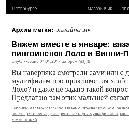
Петербурге
магазинчик
опл
онлайна мк
Архив метки:
Вяжем вместе в январе: вя
пингвиненок Лоло и Винни-П
Опубликовано
07.01.2017
автором
maj-ja
Вы наверняка смотрели сами или с
мультфильм про приключения храбр
Лоло? и даже не задаю такой вопро
Предлагаю вам этих малышей связа
Рубрика:
мастер-классы по вязанию игрушек крючком
,
разно
вместе
,
вязаная игрушка
,
вязаные герои мультфильмов
,
маст
комментарий