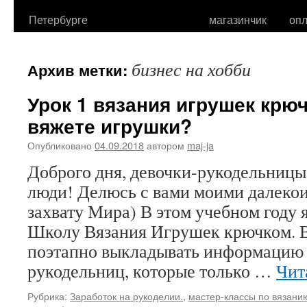
Петербурге
магазинчик
опл
бизнес на хобби
Архив метки:
Урок 1 вязания игрушек крю
вяжете игрушки?
Опубликовано
04.09.2018
автором
maj-ja
Доброго дня, девочки-рукодельницы 
люди! Делюсь с вами моими далеко
захвату Мира) В этом учебном году
Школу Вязания Игрушек крючком. В
поэтапно выкладывать информацию
рукодельниц, которые только …
Чит
Рубрика:
Заработок на рукоделии.
,
мастер-классы по вязани