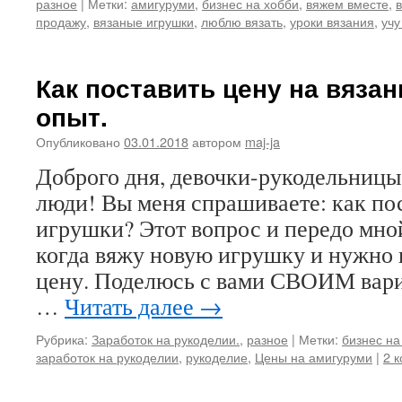
разное
|
Метки:
амигуруми
,
бизнес на хобби
,
вяжем вместе
,
в
продажу
,
вязаные игрушки
,
люблю вязать
,
уроки вязания
,
учу
Как поставить цену на вяза
опыт.
Опубликовано
03.01.2018
автором
maj-ja
Доброго дня, девочки-рукодельницы 
люди! Вы меня спрашиваете: как пос
игрушки? Этот вопрос и передо мной
когда вяжу новую игрушку и нужно 
цену. Поделюсь с вами СВОИМ вари
…
Читать далее
→
Рубрика:
Заработок на рукоделии.
,
разное
|
Метки:
бизнес на
заработок на рукоделии
,
рукоделие
,
Цены на амигуруми
|
2 