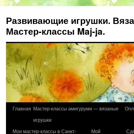
Развивающие игрушки. Вяза
Мастер-классы Maj-ja.
Главная
Мастер-классы амигуруми — вязаные
Опл
Перейти
игрушки
к
Мои мастер-классы в Санкт-
Мой
Сде
содержимому