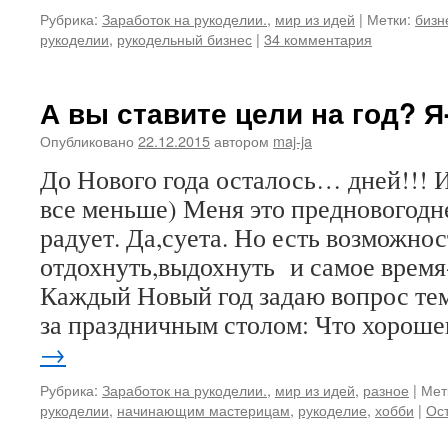
Рубрика:
Заработок на рукоделии.
,
мир из идей
|
Метки:
бизн
рукоделии
,
рукодельный бизнес
|
34 комментария
А вы ставите цели на год? Я-
Опубликовано
22.12.2015
автором
maj-ja
До Нового года осталось… дней!!! 
все меньше) Меня это предновогодн
радует. Да,суета. Но есть возможно
отдохнуть,выдохнуть и самое врем
Каждый Новый год задаю вопрос тем
за праздничным столом: Что хорош
→
Рубрика:
Заработок на рукоделии.
,
мир из идей
,
разное
|
Мет
рукоделии
,
начинающим мастерицам
,
рукоделие
,
хобби
|
Ос