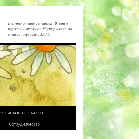
Всё, что связано с вязанием. Вязаные
игрушки. Амигуруми. Мастер-классы по
вязаным игрушкам. Maj-ja
зинчик мастер-классов.
:)
Сотрудничество