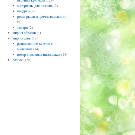
игрушек крючком
(129)
материалы для вязания
(7)
подарки
(7)
розыгрыши и прочие вкусности!
(9)
темари
(2)
мир из образов
(1)
мир из слов
(37)
развивающие занятия с
малышом
(14)
юмор в вязаных штанишках
(14)
разное
(156)