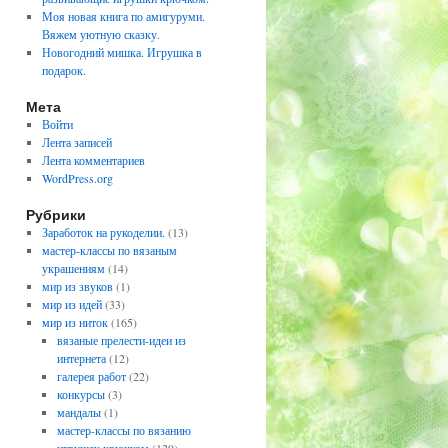
Моя новая книга по амигуруми.
Вяжем уютную сказку.
Новогодний мишка. Игрушка в
подарок.
Мета
Войти
Лента записей
Лента комментариев
WordPress.org
Рубрики
Заработок на рукоделии.
(13)
мастер-классы по вязаным
украшениям
(14)
мир из звуков
(1)
мир из идей
(33)
мир из ниток
(165)
вязаные прелести-идеи из
интернета
(12)
галерея работ
(22)
конкурсы
(3)
мандалы
(1)
мастер-классы по вязанию