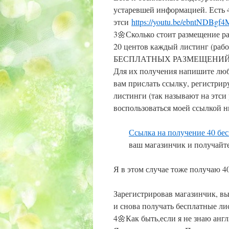
устаревшей информацией. Есть 4
этси
https://youtu.be/ebntNDBgf4
3🌼Сколько стоит размещение р
20 центов каждый листинг (р
БЕСПЛАТНЫХ РАЗМЕЩЕНИЙ 
Для их получения напишите любо
вам прислать ссылку, регистри
листинги (так называют на этси 
воспользоваться моей ссылкой н
Ссылка на получение 40 бе
ваш магазинчик и получайт
Я в этом случае тоже получаю 4
Зарегистрировав магазинчик, в
и снова получать бесплатные ли
4🌼Как быть,если я не знаю анг