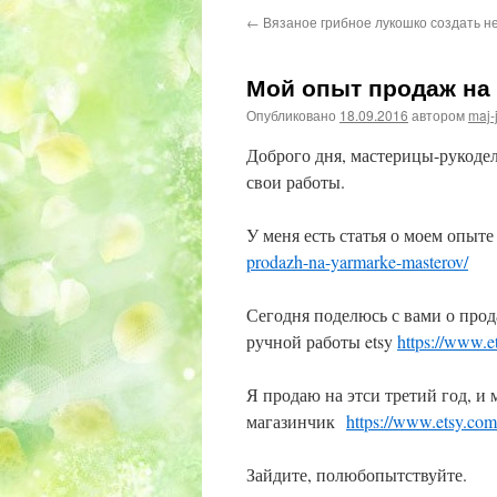
←
Вязаное грибное лукошко создать не
Мой опыт продаж на 
Опубликовано
18.09.2016
автором
maj-
Доброго дня, мастерицы-рукоде
свои работы.
У меня есть статья о моем опыт
prodazh-na-yarmarke-masterov/
Сегодня поделюсь с вами о прод
ручной работы etsy
https://www.e
Я продаю на этси третий год, и 
магазинчик
https://www.etsy.co
Зайдите, полюбопытствуйте.