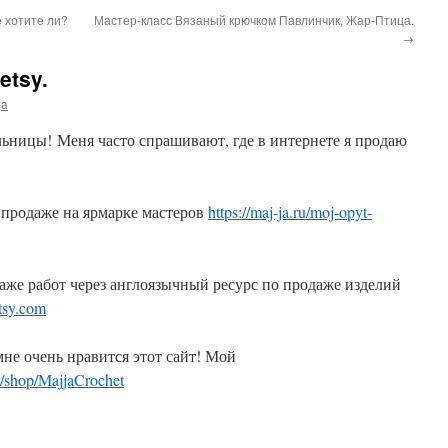
 хотите ли?
Мастер-класс Вязаный крючком Павлинчик, Жар-Птица.
→
etsy.
ja
льницы! Меня часто спрашивают, где в интернете я продаю
е продаже на ярмарке мастеров
https://maj-ja.ru/moj-opyt-
аже работ через англоязычный ресурс по продаже изделий
tsy.com
мне очень нравится этот сайт! Мой
m/shop/MajjaCrochet