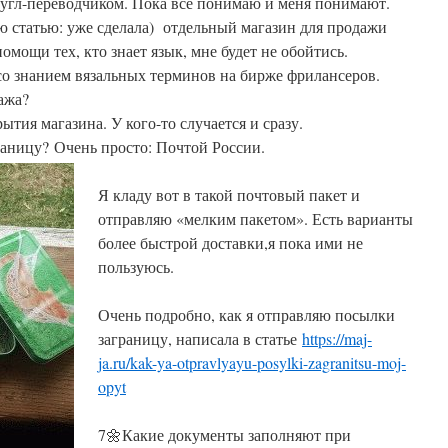
гугл-переводчиком. Пока все понимаю и меня понимают.
ю статью: уже сделала) отдельный магазин для продажи
помощи тех, кто знает язык, мне будет не обойтись.
о знанием вязальных терминов на бирже фрилансеров.
ажа?
ытия магазина. У кого-то случается и сразу.
раницу? Очень просто: Почтой России.
Я кладу вот в такой почтовый пакет и
отправляю «мелким пакетом». Есть варианты
более быстрой доставки,я пока ими не
пользуюсь.
Очень подробно, как я отправляю посылки
заграницу, написала в статье
https://maj-
ja.ru/kak-ya-otpravlyayu-posylki-zagranitsu-moj-
opyt
7🌼Какие документы заполняют при