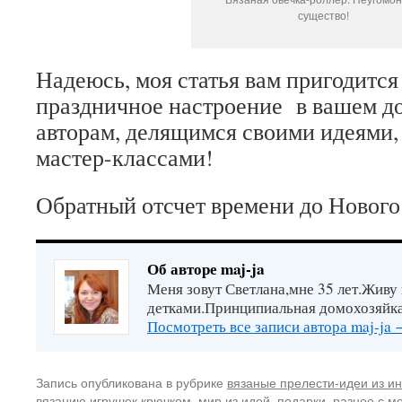
существо!
Надеюсь, моя статья вам пригодится
праздничное настроение в вашем д
авторам, делящимся своими идеями,
мастер-классами!
Обратный отсчет времени до Нового 
Об авторе maj-ja
Меня зовут Светлана,мне 35 лет.Живу
детками.Принципиальная домохозяйка
Посмотреть все записи автора maj-ja
Запись опубликована в рубрике
вязаные прелести-идеи из и
вязанию игрушек крючком
,
мир из идей
,
подарки
,
разное
с м