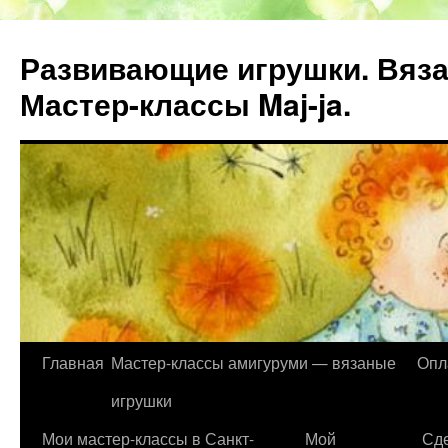
Развивающие игрушки. Вяза
Мастер-классы Maj-ja.
Главная
Мастер-классы амигуруми — вязаные
Опл
Перейти
игрушки
к
Мои мастер-классы в Санкт-
Мой
Сде
содержимому