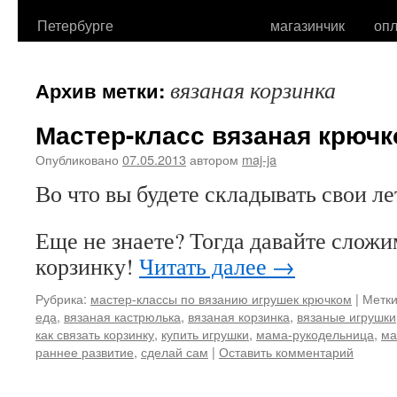
Петербурге
магазинчик
опл
вязаная корзинка
Архив метки:
Мастер-класс вязаная крючк
Опубликовано
07.05.2013
автором
maj-ja
Во что вы будете складывать свои ле
Еще не знаете? Тогда давайте сложи
корзинку!
Читать далее
→
Рубрика:
мастер-классы по вязанию игрушек крючком
|
Метки
еда
,
вязаная кастрюлька
,
вязаная корзинка
,
вязаные игрушки
как связать корзинку
,
купить игрушки
,
мама-рукодельница
,
ма
раннее развитие
,
сделай сам
|
Оставить комментарий