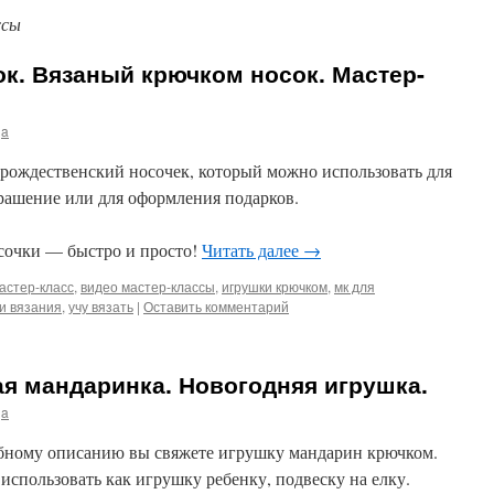
ссы
к. Вязаный крючком носок. Мастер-
ja
 рождественский носочек, который можно использовать для
рашение или для оформления подарков.
осочки — быстро и просто!
Читать далее
→
астер-класс
,
видео мастер-классы
,
игрушки крючком
,
мк для
и вязания
,
учу вязать
|
Оставить комментарий
ая мандаринка. Новогодняя игрушка.
ja
обному описанию вы свяжете игрушку мандарин крючком.
спользовать как игрушку ребенку, подвеску на елку.