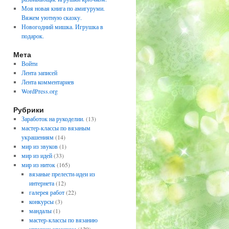
Моя новая книга по амигуруми.
Вяжем уютную сказку.
Новогодний мишка. Игрушка в
подарок.
Мета
Войти
Лента записей
Лента комментариев
WordPress.org
Рубрики
Заработок на рукоделии.
(13)
мастер-классы по вязаным
украшениям
(14)
мир из звуков
(1)
мир из идей
(33)
мир из ниток
(165)
вязаные прелести-идеи из
интернета
(12)
галерея работ
(22)
конкурсы
(3)
мандалы
(1)
мастер-классы по вязанию