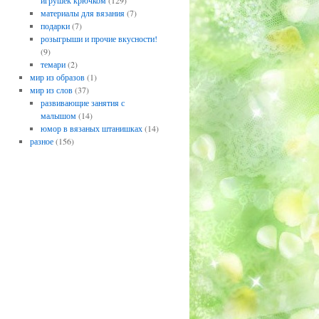
игрушек крючком
(129)
материалы для вязания
(7)
подарки
(7)
розыгрыши и прочие вкусности!
(9)
темари
(2)
мир из образов
(1)
мир из слов
(37)
развивающие занятия с
малышом
(14)
юмор в вязаных штанишках
(14)
разное
(156)