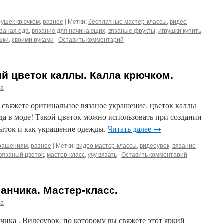
рушек крючком
,
разное
|
Метки:
бесплатные мастер-классы
,
видео
заная еда
,
вязание для начинающих
,
вязаные фрукты
,
игрушки купить
,
шки
,
своими руками
|
Оставить комментарий
й цветок каллы. Калла крючком.
ja
 свяжете оригинальное вязаное украшение, цветок каллы
а в моде! Такой цветок можно использовать при создании
рыток и как украшение одежды.
Читать далее
→
крашениям
,
разное
|
Метки:
видео мастер-классы
,
видеоурок
,
вязание
вязаный цветок
,
мастер-класс
,
учу вязать
|
Оставить комментарий
анчика. Мастер-класс.
ja
чика . Видеоурок, по которому вы свяжете этот яркий