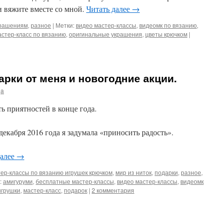
и вяжите вместе со мной.
Читать далее
→
крашениям
,
разное
|
Метки:
видео мастер-классы
,
видеомк по вязанию
,
астер-класс по вязанию
,
оригинальные украшения
,
цветы крючком
|
рки от меня и новогодние акции.
ja
ь приятностей в конце года.
екабря 2016 года я задумала «приносить радость».
далее
→
ер-классы по вязанию игрушек крючком
,
мир из ниток
,
подарки
,
разное
,
:
амигуруми
,
бесплатные мастер-классы
,
видео мастер-классы
,
видеомк
игрушки
,
мастер-класс
,
подарок
|
2 комментария