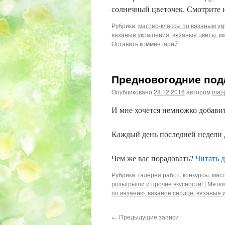
солнечный цветочек. Смотрите 
Рубрика:
мастер-классы по вязаным у
вязаные украшения
,
вязаные цветы
,
м
Оставить комментарий
Предновогодние пода
Опубликовано
28.12.2016
автором
maj-
И мне хочется немножко добавит
Каждый день последней недели д
Чем же вас порадовать?
Читать 
Рубрика:
галерея работ
,
конкурсы
,
маст
розыгрыши и прочие вкусности!
|
Метки
по вязанию
,
вязаное сердце
,
вязаные 
←
Предыдущие записи