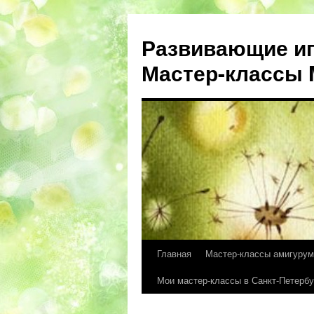
Развивающие иг
Мастер-классы M
Главная
Мастер-классы амигурум
Перейти
Мои мастер-классы в Санкт-Петербу
к
содержимому