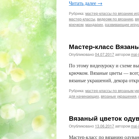
Читать далее
→
Рубрика:
мастер-классы по вязанию иг
мастер-классы
,
видеомк по вязанию
,
вя
крючком
,
мандарин
,
развивающие игру
Мастер-класс Вязаны
Опубликовано
04.07.2017
автором
maj-
По этому видеоуроку и схеме вы
крючком. Вязаные цветы — всегд
вязаные украшений, декора отк
Рубрика:
мастер-классы по вязаным у
для начинающих
,
вязаные украшения
,
Вязаный цветок одув
Опубликовано
13.06.2017
автором
maj-
Мастер-класс по вязанию одуван