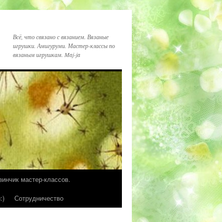
Всё, что связано с вязанием. Вязаные
игрушки. Амигуруми. Мастер-классы по
вязаным игрушкам. Maj-ja
зинчик мастер-классов.
:)
Сотрудничество