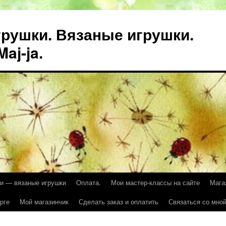
рушки. Вязаные игрушки.
aj-ja.
и — вязаные игрушки
Оплата.
Мои мастер-классы на сайте
Мага
рге
Мой магазинчик
Сделать заказ и оплатить
Связаться со мной