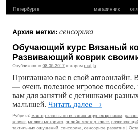
Петербурге
магазинчик
опл
сенсорика
Архив метки:
Обучающий курс Вязаный ко
Развивающий коврик своими
Опубликовано
08.05.2017
автором
maj-ja
Приглашаю вас в свой автоонлайн. В
— очень полезное игровое пособие,
вам для занятий с детишками разных
малышей.
Читать далее
→
Рубрика:
мастер-классы по вязанию игрушек крючком
,
разно
коврик
,
мелкая моторика
,
онлайн мастер-класс
,
развивающий
тактильных ощущений
,
сенсорика
,
сенсорное развитие
|
Ост