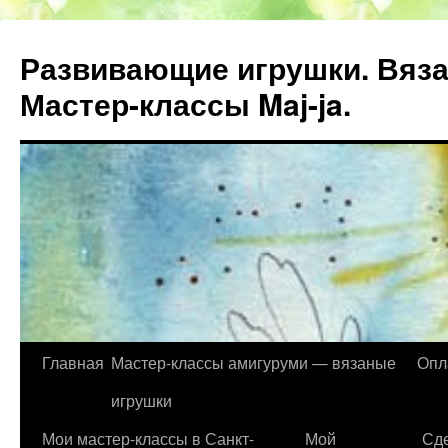
Развивающие игрушки. Вяза
Мастер-классы Maj-ja.
Главная
Мастер-классы амигуруми — вязаные
Опл
Перейти
игрушки
к
Мои мастер-классы в Санкт-
Мой
Сде
содержимому