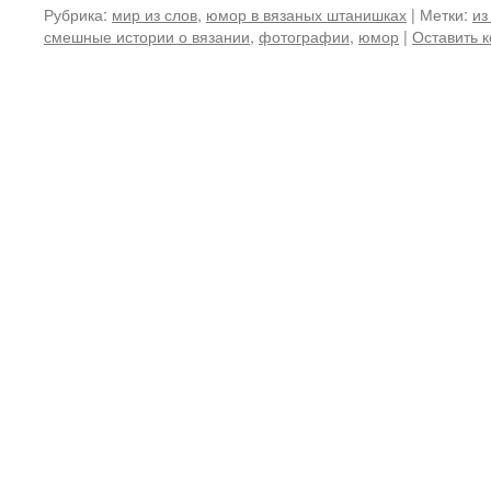
Рубрика:
мир из слов
,
юмор в вязаных штанишках
|
Метки:
из
смешные истории о вязании
,
фотографии
,
юмор
|
Оставить 