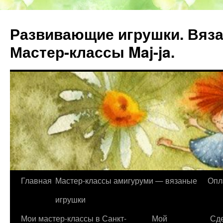
Развивающие игрушки. Вяза
Мастер-классы Maj-ja.
Главная
Мастер-классы амигуруми — вязаные
Опл
Перейти
игрушки
к
Мои мастер-классы в Санкт-
Мой
Сде
содержимому