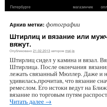
Петербурге
магазинчик
опл
фотографии
Архив метки:
Штирлиц и вязание или муж
вяжут.
Опубликовано
21.02.2013
автором
maj-ja
Штирлиц сидел у камина и вязал. В
Штирлица. После окончания вязания
лежать связанный Мюллер. Даже и 
удивилась,прочитав, что вязание сн
ремеслом. Его истоки ведут на Ближ
вязание по торговым путям распрос
Читать далее
→