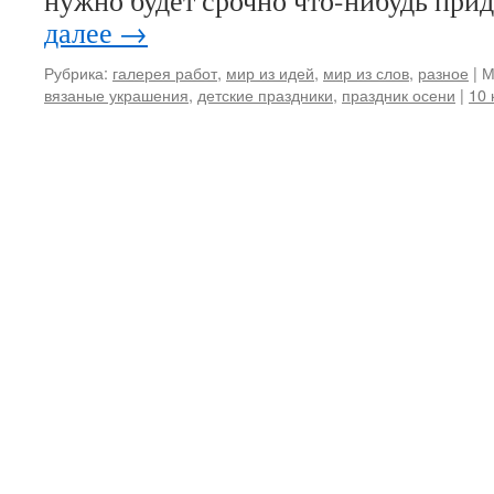
нужно будет срочно что-нибудь при
далее
→
Рубрика:
галерея работ
,
мир из идей
,
мир из слов
,
разное
|
М
вязаные украшения
,
детские праздники
,
праздник осени
|
10 