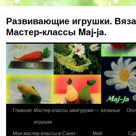
Развивающие игрушки. Вяза
Мастер-классы Maj-ja.
Главная
Мастер-классы амигуруми — вязаные
Опл
Перейти
игрушки
к
Мои мастер-классы в Санкт-
Мой
Сде
содержимому