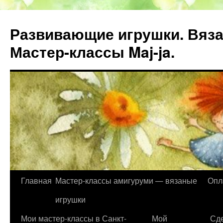
Развивающие игрушки. Вяза
Мастер-классы Maj-ja.
Главная
Мастер-классы амигуруми — вязаные
Опл
Перейти
игрушки
к
Мои мастер-классы в Санкт-
Мой
Сде
содержимому