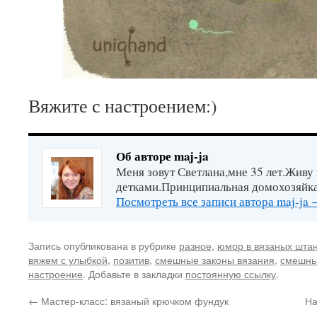
Вяжите с настроением:)
Об авторе maj-ja
Меня зовут Светлана,мне 35 лет.Живу
детками.Принципиальная домохозяйка
Посмотреть все записи автора maj-ja
Запись опубликована в рубрике
разное
,
юмор в вязаных шта
вяжем с улыбкой
,
позитив
,
смешные законы вязания
,
смешны
настроение
. Добавьте в закладки
постоянную ссылку
.
←
Мастер-класс: вязаный крючком фундук
На