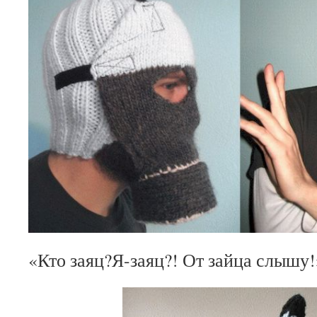
«Кто заяц?Я-заяц?! От зайца слышу!