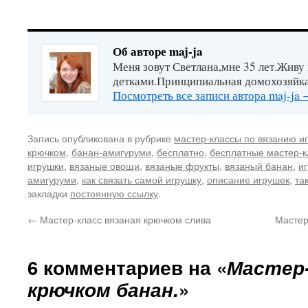
Об авторе maj-ja
Меня зовут Светлана,мне 35 лет.Живу
детками.Принципиальная домохозяйка
Посмотреть все записи автора maj-ja
Запись опубликована в рубрике
мастер-классы по вязанию и
крючком
,
банан-амигуруми
,
бесплатно
,
бесплатные мастер-
игрушки
,
вязаные овощи
,
вязаные фрукты
,
вязаный банан
,
и
амигуруми
,
как связать самой игрушку
,
описание игрушек
,
та
закладки
постоянную ссылку
.
←
Мастер-класс вязаная крючком слива
Мастер
6 комментариев на «
Мастер-
крючком банан.
»