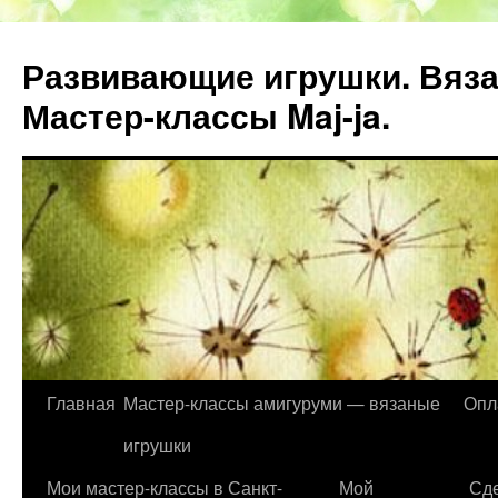
Развивающие игрушки. Вяза
Мастер-классы Maj-ja.
Главная
Мастер-классы амигуруми — вязаные
Опл
Перейти
игрушки
к
Мои мастер-классы в Санкт-
Мой
Сде
содержимому