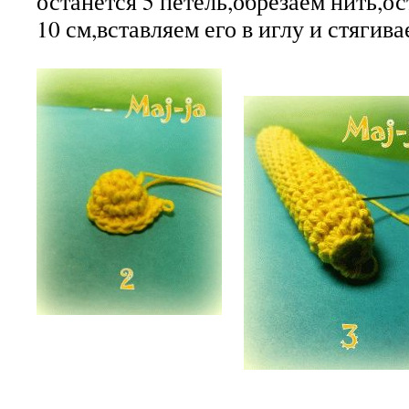
останется 5 петель,обрезаем нить,о
10 см,вставляем его в иглу и стягива