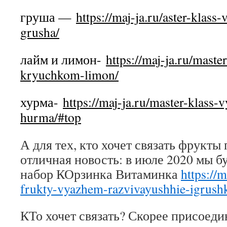
груша —
https://maj-ja.ru/aster-klas
grusha/
лайм и лимон-
https://maj-ja.ru/maste
kryuchkom-limon/
хурма-
https://maj-ja.ru/master-klass
hurma/#top
А для тех, кто хочет связать фрукты
отличная новость: в июле 2020 мы бу
набор КОрзинка Витаминка
https://m
frukty-vyazhem-razvivayushhie-igrush
КТо хочет связать? Скорее присоеди