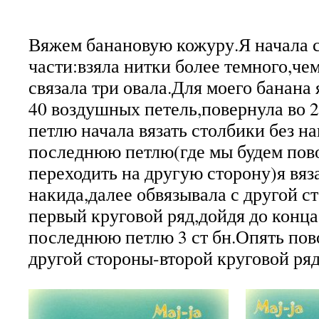
Вяжем банановую кожуру.Я начала 
части:взяла нитки более темного,чем
связала три овала.Для моего банана 
40 воздушных петель,повернула во 
петлю начала вязать столбики без на
последнюю петлю(где мы будем пово
переходить на другую сторону)я вяза
накида,далее обвязывала с другой с
первый круговой ряд,дойдя до конца 
последнюю петлю 3 ст бн.Опять пово
другой стороны-второй круговой ряд