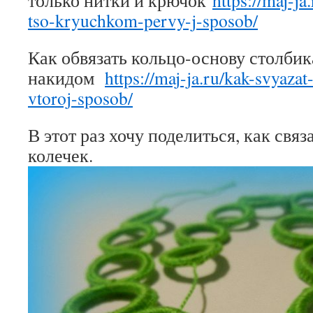
только нитки и крючок
https://maj-ja
tso-kryuchkom-pervy-j-sposob/
Как обвязать кольцо-основу столбик
накидом
https://maj-ja.ru/kak-svyaza
vtoroj-sposob/
В этот раз хочу поделиться, как связ
колечек.