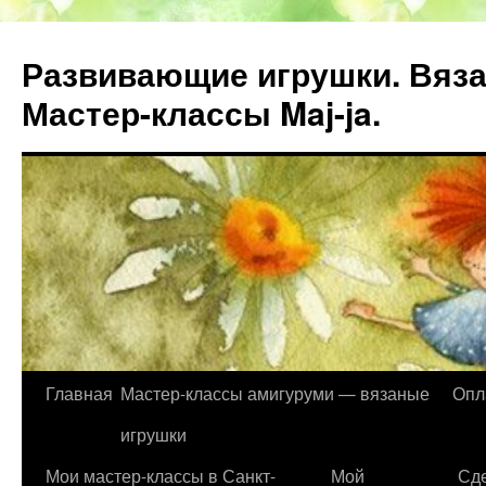
Развивающие игрушки. Вяза
Мастер-классы Maj-ja.
Главная
Мастер-классы амигуруми — вязаные
Опл
Перейти
игрушки
к
Мои мастер-классы в Санкт-
Мой
Сде
содержимому