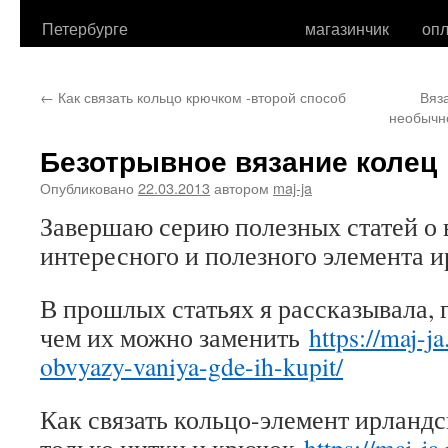
Петербурге
магазинчик
опл
←
Как связать кольцо крючком -второй способ
Вяз
необычн
Безотрывное вязание колец
Опубликовано
22.03.2013
автором
maj-ja
Завершаю серию полезных статей о 
интересного и полезного элемента и
В прошлых статьях я рассказывала, 
чем их можно заменить
https://maj-ja
obvyazy-vaniya-gde-ih-kupit/
Как связать кольцо-элемент ирландс