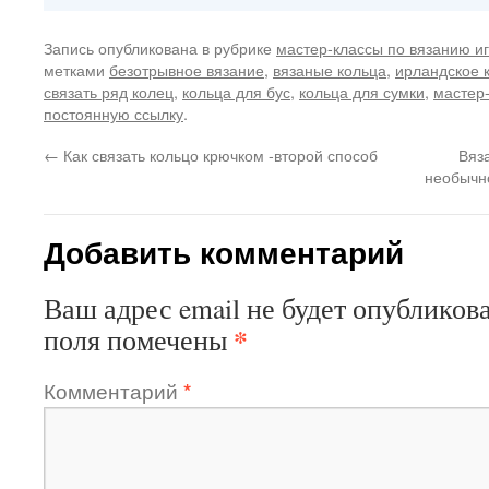
Запись опубликована в рубрике
мастер-классы по вязанию и
метками
безотрывное вязание
,
вязаные кольца
,
ирландское 
связать ряд колец
,
кольца для бус
,
кольца для сумки
,
мастер
постоянную ссылку
.
←
Как связать кольцо крючком -второй способ
Вяз
необычн
Добавить комментарий
Ваш адрес email не будет опубликова
*
поля помечены
Комментарий
*