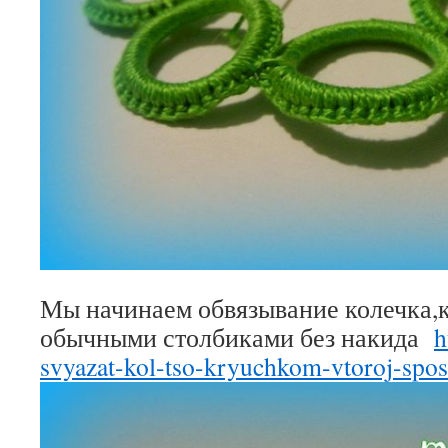
Мы начинаем обвязывание колечка,к
обычными столбиками без накида
h
svyazat-kol-tso-kryuchkom-vtoroj-spos