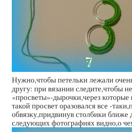
Нужно,чтобы петельки лежали очень
другу: при вязании следите,чтобы н
«просветы»-дырочки,через которые 
такой просвет оразовался все -таки,
обвязку,придвинув столбики ближе д
следующих фотографиях видно,о че